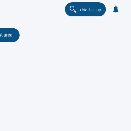
chiediallapp
st'area