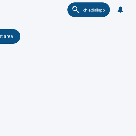
chiediallapp
st'area